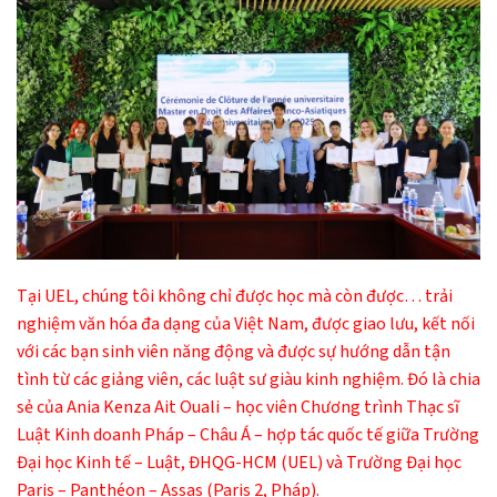
Tại UEL, chúng tôi không chỉ được học mà còn được… trải
nghiệm văn hóa đa dạng của Việt Nam, được giao lưu, kết nối
với các bạn sinh viên năng động và được sự hướng dẫn tận
tình từ các giảng viên, các luật sư giàu kinh nghiệm. Đó là chia
sẻ của Ania Kenza Ait Ouali – học viên Chương trình Thạc sĩ
Luật Kinh doanh Pháp – Châu Á – hợp tác quốc tế giữa Trường
Đại học Kinh tế – Luật, ĐHQG-HCM (UEL) và Trường Đại học
Paris – Panthéon – Assas (Paris 2, Pháp).