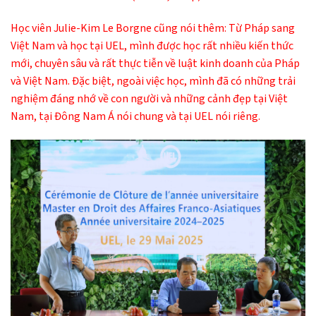
Học viên Julie-Kim Le Borgne cũng nói thêm: Từ Pháp sang
Việt Nam và học tại UEL, mình được học rất nhiều kiến thức
mới, chuyên sâu và rất thực tiễn về luật kinh doanh của Pháp
và Việt Nam. Đặc biệt, ngoài việc học, mình đã có những trải
nghiệm đáng nhớ về con người và những cảnh đẹp tại Việt
Nam, tại Đông Nam Á nói chung và tại UEL nói riêng.