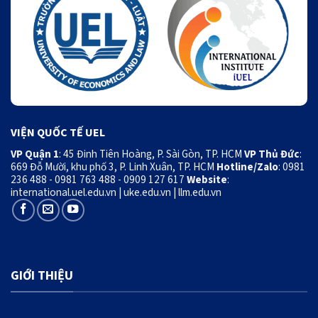
VIỆN QUỐC TẾ UEL
VP Quận 1
: 45 Đinh Tiên Hoàng, P. Sài Gòn, TP. HCM
VP Thủ Đức
:
669 Đỗ Mười, khu phố 3, P. Linh Xuân, TP. HCM
Hotline/Zalo
: 0981
236 488 - 0981 763 488 - 0909 127 617
Website
:
international.uel.edu.vn
|
uke.edu.vn
|
llm.edu.vn
GIỚI THIỆU