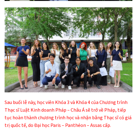
Sau buổi lễ này, học viên Khóa 3 và Khóa 4 của Chương trình
Thạc sĩ Luật Kinh doanh Pháp – Châu Á sẽ trở về Pháp, tiếp
tục hoàn thành chương trình học và nhận bằng Thạc sĩ có giá
trị quốc tế, do Đại học Paris – Panthéon – Assas cấp.