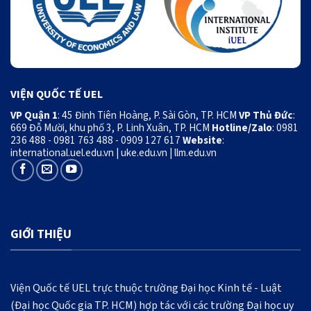
VIỆN QUỐC TẾ UEL
VP Quận 1
: 45 Đinh Tiên Hoàng, P. Sài Gòn, TP. HCM
VP Thủ Đức
:
669 Đỗ Mười, khu phố 3, P. Linh Xuân, TP. HCM
Hotline/Zalo
: 0981
236 488 - 0981 763 488 - 0909 127 617
Website
:
international.uel.edu.vn
|
uke.edu.vn
|
llm.edu.vn
GIỚI THIỆU
Viện Quốc tế UEL trực thuộc trường Đại học Kinh tế - Luật
(Đại học Quốc gia TP. HCM) hợp tác với các trường Đại học uy