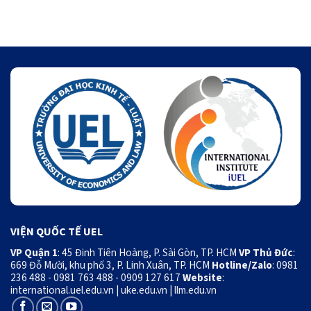
VIỆN QUỐC TẾ UEL
VP Quận 1
: 45 Đinh Tiên Hoàng, P. Sài Gòn, TP. HCM
VP Thủ Đức
:
669 Đỗ Mười, khu phố 3, P. Linh Xuân, TP. HCM
Hotline/Zalo
: 0981
236 488 - 0981 763 488 - 0909 127 617
Website
:
international.uel.edu.vn
|
uke.edu.vn
|
llm.edu.vn