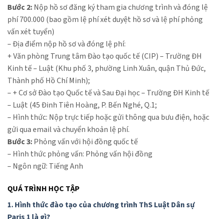
Bước 2:
Nộp hồ sơ đăng ký tham gia chương trình và đóng lệ
phí 700.000 (bao gồm lệ phí xét duyệt hồ sơ và lệ phí phỏng
vấn xét tuyển)
– Địa điểm nộp hồ sơ và đóng lệ phí:
+ Văn phòng Trung tâm Đào tạo quốc tế (CIP) – Trường ĐH
Kinh tế – Luật (Khu phố 3, phường Linh Xuân, quận Thủ Đức,
Thành phố Hồ Chí Minh);
– + Cơ sở Đào tạo Quốc tế và Sau Đại học – Trường ĐH Kinh tế
– Luật (45 Đinh Tiên Hoàng, P. Bến Nghé, Q.1;
– Hình thức: Nộp trực tiếp hoặc gửi thông qua bưu điện, hoặc
gửi qua email và chuyển khoản lệ phí.
Bước 3:
Phỏng vấn với hội đồng quốc tế
– Hình thức phỏng vấn: Phỏng vấn hội đồng
– Ngôn ngữ: Tiếng Anh
QUÁ TRÌNH HỌC TẬP
1. Hình thức đào tạo của chương trình ThS Luật Dân sự
Paris 1 là gì?