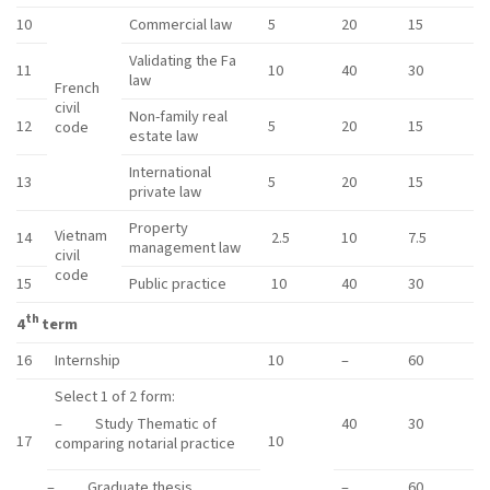
10
Commercial law
5
20
15
Validating the Fa
11
10
40
30
law
French
civil
Non-family real
12
5
20
15
code
estate law
International
13
5
20
15
private law
Property
Vietnam
14
2.5
10
7.5
management law
civil
code
15
Public practice
10
40
30
th
4
term
16
Internship
10
–
60
Select 1 of 2 form:
40
30
– Study Thematic of
17
10
comparing notarial practice
– Graduate thesis
–
60