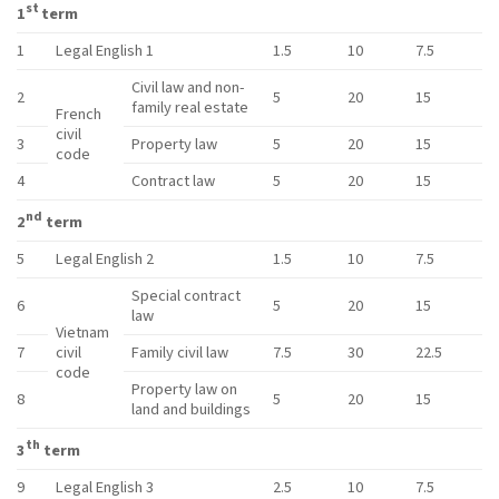
st
1
term
1
Legal English 1
1.5
10
7.5
Civil law and non-
2
5
20
15
family real estate
French
civil
3
Property law
5
20
15
code
4
Contract law
5
20
15
nd
2
term
5
Legal English 2
1.5
10
7.5
Special contract
6
5
20
15
law
Vietnam
7
civil
Family civil law
7.5
30
22.5
code
Property law on
8
5
20
15
land and buildings
th
3
term
9
Legal English 3
2.5
10
7.5