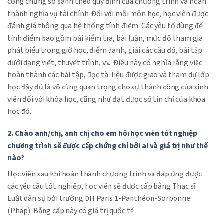
công chứng so sánh theo quy định của chương trình và hoàn
thành nghĩa vụ tài chính. Đối với mỗi môn học, học viên được
đánh giá thông qua hệ thống tính điểm. Các yêu tố dùng để
tính điểm bao gồm bài kiểm tra, bài luận, mức độ tham gia
phát biểu trong giờ học, điểm danh, giải các câu đố, bài tập
dưới dạng viết, thuyết trình, v.v.. Điều này có nghĩa rằng việc
hoàn thành các bài tập, đọc tài liệu được giao và tham dự lớp
học đầy đủ là vô cùng quan trọng cho sự thành công của sinh
viên đối với khóa học, cũng như đạt được số tín chỉ của khóa
học đó.
2. Chào anh/chị, anh chị cho em hỏi học viên tốt nghiệp
chương trình sẽ được cấp chứng chỉ bởi ai và giá trị như thế
nào?
Học viên sau khi hoàn thành chương trình và đáp ứng được
các yêu cầu tốt nghiệp, học viên sẽ được cấp bằng Thạc sĩ
Luật dân sự bởi trường ĐH Paris 1-Panthéon-Sorbonne
(Pháp). Bằng cấp này có giá trị quốc tế