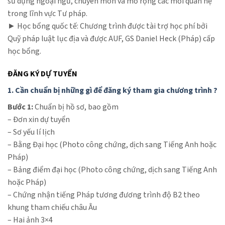
sử dụng ngoại ngữ, chuyên môn và mở rộng các mối quan hệ
trong lĩnh vực Tư pháp.
► Học bổng quốc tế: Chương trình được tài trợ học phí bởi
Quỹ pháp luật lục địa và được AUF, GS Daniel Heck (Pháp) cấp
học bổng.
ĐĂNG KÝ DỰ TUYỂN
1. Cần chuẩn bị những gì để đăng ký tham gia chương trình ?
Bước 1:
Chuẩn bị hồ sơ, bao gồm
– Đơn xin dự tuyển
– Sơ yếu lí lịch
– Bằng Đại học (Photo công chứng, dịch sang Tiếng Anh hoặc
Pháp)
– Bảng điểm đại học (Photo công chứng, dịch sang Tiếng Anh
hoặc Pháp)
– Chứng nhận tiếng Pháp tương đương trình độ B2 theo
khung tham chiếu châu Âu
– Hai ảnh 3×4